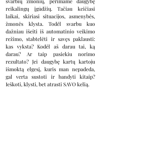
svarbių žmonių, perimame daugybę 
reikalingų įgūdžių. Tačiau keičiasi 
laikai, skiriasi situacijos, asmenybės, 
žmonės klysta. Todėl svarbu kuo 
dažniau išeiti iš automatinio veikimo 
režimo, stabtelėti ir savęs paklausti: 
kas vyksta? Kodėl aš darau tai, ką 
darau? Ar taip pasiekiu norimo 
rezultato? Jei daugybę kartų kartoju 
išmoktą elgesį, kuris man nepadeda, 
gal verta sustoti ir bandyti kitaip? 
Ieškoti, klysti, bet atrasti SAVO kelią.