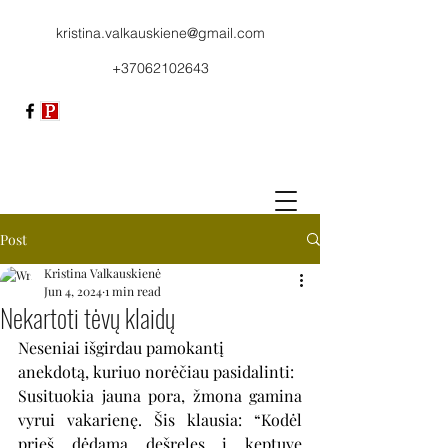
kristina.valkauskiene@gmail.com
+37062102643
Post
Kristina Valkauskienė
Jun 4, 2024
1 min read
Nekartoti tėvų klaidų
Neseniai išgirdau pamokantį 
anekdotą, kuriuo norėčiau pasidalinti:
Susituokia jauna pora, žmona gamina 
vyrui vakarienę. Šis klausia: “Kodėl 
prieš dėdama dešreles į keptuvę 