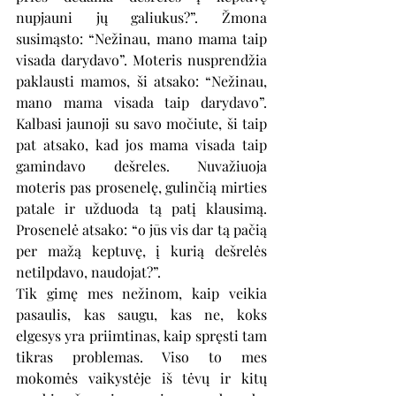
nupjauni jų galiukus?”. Žmona 
susimąsto: “Nežinau, mano mama taip 
visada darydavo”. Moteris nusprendžia 
paklausti mamos, ši atsako: “Nežinau, 
mano mama visada taip darydavo”. 
Kalbasi jaunoji su savo močiute, ši taip 
pat atsako, kad jos mama visada taip 
gamindavo dešreles. Nuvažiuoja 
moteris pas prosenelę, gulinčią mirties 
patale ir užduoda tą patį klausimą. 
Prosenelė atsako: “o jūs vis dar tą pačią 
per mažą keptuvę, į kurią dešrelės 
netilpdavo, naudojat?”.
Tik gimę mes nežinom, kaip veikia 
pasaulis, kas saugu, kas ne, koks 
elgesys yra priimtinas, kaip spręsti tam 
tikras problemas. Viso to mes 
mokomės vaikystėje iš tėvų ir kitų 