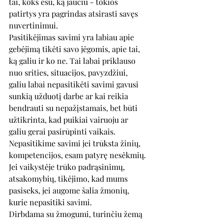
tai, koks esu, ką jaučiu - tokios 
patirtys yra pagrindas atsirasti savęs 
nuvertinimui.
Pasitikėjimas savimi yra labiau apie 
gebėjimą tikėti savo jėgomis, apie tai, 
ką galiu ir ko ne. Tai labai priklauso 
nuo srities, situacijos, pavyzdžiui, 
galiu labai nepasitikėti savimi gavusi 
sunkią užduotį darbe ar kai reikia 
bendrauti su nepažįstamais, bet būti 
užtikrinta, kad puikiai vairuoju ar 
galiu gerai pasirūpinti vaikais. 
Nepasitikime savimi jei trūksta žinių, 
kompetencijos, esam patyrę nesėkmių. 
Jei vaikystėje trūko padrąsinimų, 
atsakomybių, tikėjimo, kad mums 
pasiseks, jei augome šalia žmonių, 
kurie nepasitiki savimi. 
Dirbdama su žmogumi, turinčiu žemą 