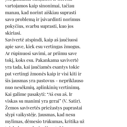
vartojamos kaip sinonimai, tačiau 
manau, kad norint aiškiau suprasti 
savo problemą ir įsivardinti norimus 
pokyčius, svarbu suprasti, kuo jos 
skiriasi.
Savivertė atspindi, kaip aš jaučiuosi 
apie save, kiek esu vertingas žmogus. 
Ar rūpinuosi savimi, ar priimu save 
tokį, koks esu. Pakankama savivertė 
yra tada, kai jaučiamės esantys tokie 
pat vertingi žmonės kaip ir visi kiti ir 
šis jausmas yra pastovus - nepriklauso 
nuo nesėkmių, aplinkinių vertinimų. 
Kai galime pasakyti: “Aš esu aš. Ir 
viskas su manimi yra gerai” (V. Satir). 
Žemos savivertės priežastys paprastai 
slypi vaikystėje. Jausmas, kad nesu 
mylimas, dėmesio trūkumas, kritika už 