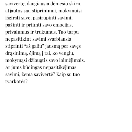
savivertę, daugiausia dėmesio skiriu 
atjautos sau stiprinimui, mokymuisi 
išgirsti save, pasirūpinti savimi, 
pažinti ir priimti savo emocijas, 
privalumus ir trūkumus. Tuo tarpu 
nepasitikint savimi svarbiausia 
stiprinti “aš galiu” jausmą per savęs 
drąsinimą, ėjimą į tai, ko vengiu, 
mokymąsi džiaugtis savo laimėjimais.
Ar jums būdingas nepasitikėjimas 
savimi, žema savivertė? Kaip su tuo 
tvarkotės?