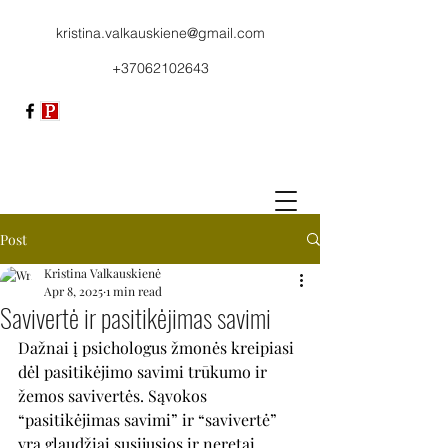
kristina.valkauskiene@gmail.com
+37062102643
Post
Kristina Valkauskienė
Apr 8, 2025
1 min read
Savivertė ir pasitikėjimas savimi
Dažnai į psichologus žmonės kreipiasi 
dėl pasitikėjimo savimi trūkumo ir 
žemos savivertės. Sąvokos 
“pasitikėjimas savimi” ir “savivertė” 
yra glaudžiai susijusios ir neretai 