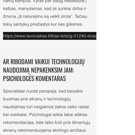
namų kampus. Vyras per daug nesileidžia į
kalbas, manydamas, kad jis sunkiai dirba ir
žmona „iš neturėjimo ką veikti zirzia“. Tačiau
tokių santykių priežastys kur kas gilesnės.
https://www.tavovaikas.lt/lt/as-tetis/g-51240-dvieju-vaiku-mamos-
AR RIBODAMI VAIKUI TECHNOLOGIJŲ
NAUDOJIMĄ NEPAKENKSIM JAM:
PSICHOLOGĖS KOMENTARAS
Specialistai nuolat perspėja, kad besaikis
buvimas prie ekranų ir technologijų
naudojimas turi neigiamos įtakos vaiko raidai
bei sveikatai. Psichologai teikia labai aiškias
rekomendacijas, kiek laiko būti prie išmaniųjų
ekranų rekomenduojama skirtingo amžiaus