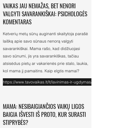
VAIKAS JAU NEMAŽAS, BET NENORI
VALGYTI SAVARANKIŠKAI: PSICHOLOGĖS
KOMENTARAS
Ketverių metų sūnų auginanti skaitytoja parašė
laišką apie savo sūnaus nenorą valgyti
savarankiškai. Mama rašo, kad didžiuojasi
savo sūnumi, jis yra savarankiškas, tačiau
atsisėdus pietų ar vakarienės prie stalo, laukia,
kol mama jį pamaitins. Kaip elgtis mamai?
https://www.tavovaikas.lt/lt/lavinimas-ir-ugdymas/g-58600-vaikas-ja
MAMA: NESIBAIGIANČIOS VAIKŲ LIGOS
BAIGIA IŠVESTI IŠ PROTO, KUR SURASTI
STIPRYBĖS?