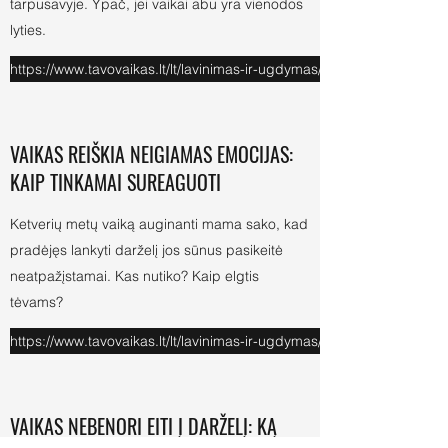
tarpusavyje. Ypač, jei vaikai abu yra vienodos
lyties.
https://www.tavovaikas.lt/lt/lavinimas-ir-ugdymas/g-52786-sia-klaid
VAIKAS REIŠKIA NEIGIAMAS EMOCIJAS:
KAIP TINKAMAI SUREAGUOTI
Ketverių metų vaiką auginanti mama sako, kad
pradėjęs lankyti darželį jos sūnus pasikeitė
neatpažįstamai. Kas nutiko? Kaip elgtis
tėvams?
https://www.tavovaikas.lt/lt/lavinimas-ir-ugdymas/g-52212-vaikas-re
VAIKAS NEBENORI EITI Į DARŽELĮ: KĄ