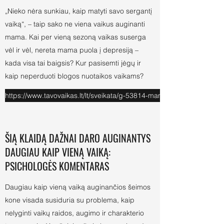
„Nieko nėra sunkiau, kaip matyti savo sergantį
vaiką“, – taip sako ne viena vaikus auginanti
mama. Kai per vieną sezoną vaikas suserga
vėl ir vėl, nereta mama puola į depresiją –
kada visa tai baigsis? Kur pasisemti jėgų ir
kaip neperduoti blogos nuotaikos vaikams?
https://www.tavovaikas.lt/lt/sveikata/g-53814-mama-nesibaigiancios-va
ŠIĄ KLAIDĄ DAŽNAI DARO AUGINANTYS
DAUGIAU KAIP VIENĄ VAIKĄ:
PSICHOLOGĖS KOMENTARAS
Daugiau kaip vieną vaiką auginančios šeimos
kone visada susiduria su problema, kaip
nelyginti vaikų raidos, augimo ir charakterio