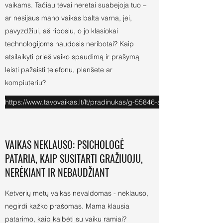
vaikams. Tačiau tėvai neretai suabejoja tuo –
ar nesijaus mano vaikas balta varna, jei,
pavyzdžiui, aš ribosiu, o jo klasiokai
technologijoms naudosis neribotai? Kaip
atsilaikyti prieš vaiko spaudimą ir prašymą
leisti pažaisti telefonu, planšete ar
kompiuteriu?
https://www.tavovaikas.lt/lt/pradinukas/g-55846-ar-ribodami-vaiku
VAIKAS NEKLAUSO: PSICHOLOGĖ
PATARIA, KAIP SUSITARTI GRAŽIUOJU,
NERĖKIANT IR NEBAUDŽIANT
Ketverių metų vaikas nevaldomas - neklauso,
negirdi kažko prašomas. Mama klausia
patarimo, kaip kalbėti su vaiku ramiai?