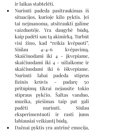
ir laikas stabtelėti. 
Nurimti padeda pasitraukimas iš 
situacijos, kurioje kilo pyktis. Jei 
tai neįmanoma, atsitraukti galime 
vaizduotėje. Yra daugybė būdų, 
kaip padėti sau tą akimirką. Turbūt 
visi žino, kad “reikia kvėpuoti”. 
Siūlau 4-4-6 kvėpavimą. 
Skaičiuodami iki 4 - įkvepiame, 
skaičiuodami iki 4 - užlaikome ir 
skaičiuodami iki 6 iškvepiame. 
Nurimti labai padeda stiprus 
fizinis krūvis - padarę 50 
pritūpimų tikrai nejausite tokio 
stipraus pykčio. Šaltas vanduo, 
muzika, piešimas taip pat gali 
padėti nurimti. Siūlau 
eksperimentuoti ir rasti jums 
labiausiai veikiantį būdą.
Dažnai pyktis yra antrinė emocija, 