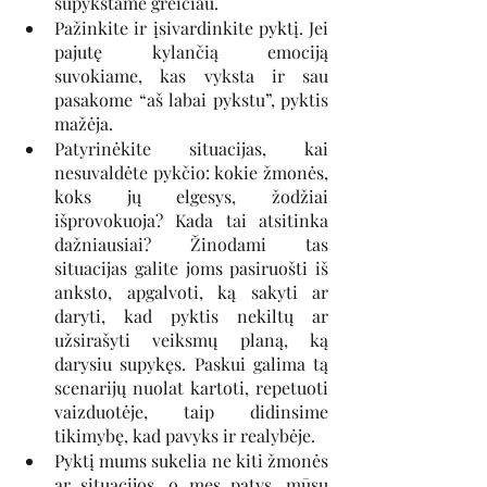
supykstame greičiau.
Pažinkite ir įsivardinkite pyktį. Jei 
pajutę kylančią emociją 
suvokiame, kas vyksta ir sau 
pasakome “aš labai pykstu”, pyktis 
mažėja.
Patyrinėkite situacijas, kai 
nesuvaldėte pykčio: kokie žmonės, 
koks jų elgesys, žodžiai 
išprovokuoja? Kada tai atsitinka 
dažniausiai? Žinodami tas 
situacijas galite joms pasiruošti iš 
anksto, apgalvoti, ką sakyti ar 
daryti, kad pyktis nekiltų ar 
užsirašyti veiksmų planą, ką 
darysiu supykęs. Paskui galima tą 
scenarijų nuolat kartoti, repetuoti 
vaizduotėje, taip didinsime 
tikimybę, kad pavyks ir realybėje.
Pyktį mums sukelia ne kiti žmonės 
ar situacijos, o mes patys, mūsų 