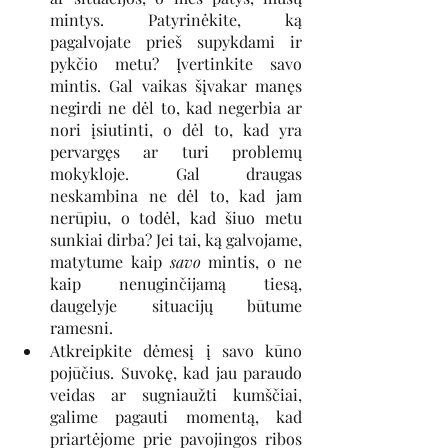
mintys. Patyrinėkite, ką 
pagalvojate prieš supykdami ir 
pykčio metu? Įvertinkite savo 
mintis. Gal vaikas šįvakar manęs 
negirdi ne dėl to, kad negerbia ar 
nori įsiutinti, o dėl to, kad yra 
pervargęs ar turi problemų 
mokykloje. Gal draugas 
neskambina ne dėl to, kad jam 
nerūpiu, o todėl, kad šiuo metu 
sunkiai dirba? Jei tai, ką galvojame, 
matytume kaip 
savo
 mintis, o ne 
kaip nenuginčijamą tiesą, 
daugelyje situacijų būtume 
ramesni.
Atkreipkite dėmesį į savo kūno 
pojūčius. Suvokę, kad jau paraudo 
veidas ar sugniaužti kumščiai, 
galime pagauti momentą, kad 
priartėjome prie pavojingos ribos 