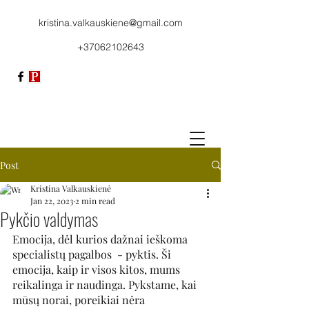
kristina.valkauskiene@gmail.com
+37062102643
Post
Kristina Valkauskienė
Jan 22, 2023
2 min read
Pykčio valdymas
Emocija, dėl kurios dažnai ieškoma 
specialistų pagalbos  - pyktis. Ši 
emocija, kaip ir visos kitos, mums 
reikalinga ir naudinga. Pykstame, kai 
mūsų norai, poreikiai nėra 