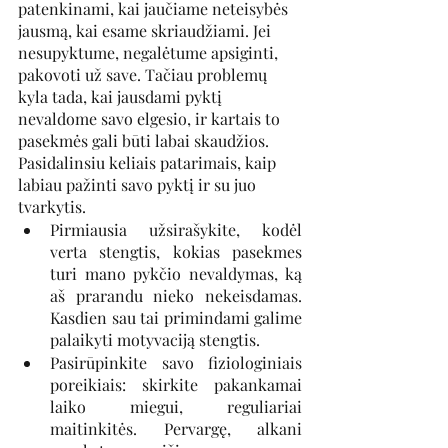
patenkinami, kai jaučiame neteisybės 
jausmą, kai esame skriaudžiami. Jei 
nesupyktume, negalėtume apsiginti, 
pakovoti už save. Tačiau problemų 
kyla tada, kai jausdami pyktį 
nevaldome savo elgesio, ir kartais to 
pasekmės gali būti labai skaudžios. 
Pasidalinsiu keliais patarimais, kaip 
labiau pažinti savo pyktį ir su juo 
tvarkytis.
Pirmiausia užsirašykite, kodėl 
verta stengtis, kokias pasekmes 
turi mano pykčio nevaldymas, ką 
aš prarandu nieko nekeisdamas. 
Kasdien sau tai primindami galime 
palaikyti motyvaciją stengtis. 
Pasirūpinkite savo fiziologiniais 
poreikiais: skirkite pakankamai 
laiko miegui, reguliariai 
maitinkitės. Pervargę, alkani 