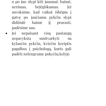
o po juo slypi kiti jausmai: baimė, 
nerimas, bejėgiškumas. Jei 
suvoksime, kad vaikui išbėgus į 
gatvę po jaučiamu pykčiu slypi 
didžiulė baimė jį prarasti, 
padėsime sau.
Jei nepaisant visų pastangų 
nepavyksta susitvarkyti su 
kylančiu pykčiu, kviečiu kreiptis 
pagalbos į psichologą, kuris gali 
padėti nelengvame pokyčių kelyje.